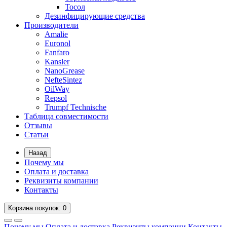
Тосол
Дезинфицирующие средства
Производители
Amalie
Euronol
Fanfaro
Kansler
NanoGrease
NefteSintez
OilWay
Repsol
Trumpf Technische
Таблица совместимости
Отзывы
Статьи
Назад
Почему мы
Оплата и доставка
Реквизиты компании
Контакты
Корзина
покупок
: 0
Почему мы
Оплата и доставка
Реквизиты компании
Контакты