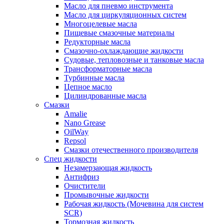
Масло для пневмо инструмента
Масло для циркуляционных систем
Многоцелевые масла
Пищевые смазочные материалы
Редукторные масла
Смазочно-охлаждающие жидкости
Судовые, тепловозные и танковые масла
Трансформаторные масла
Турбинные масла
Цепное масло
Цилиндрованные масла
Смазки
Amalie
Nano Grease
OilWay
Repsol
Смазки отечественного производителя
Спец жидкости
Незамерзающая жидкость
Антифриз
Очистители
Промывочные жидкости
Рабочая жидкость (Мочевина для систем
SCR)
Тормозная жидкость