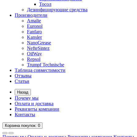
Тосол
Дезинфицирующие средства
Производители
Amalie
Euronol
Fanfaro
Kansler
NanoGrease
NefteSintez
OilWay
Repsol
Trumpf Technische
Таблица совместимости
Отзывы
Статьи
Назад
Почему мы
Оплата и доставка
Реквизиты компании
Контакты
Корзина
покупок
: 0
Почему мы
Оплата и доставка
Реквизиты компании
Контакты