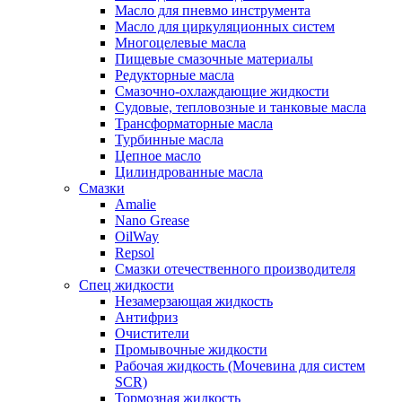
Масло для пневмо инструмента
Масло для циркуляционных систем
Многоцелевые масла
Пищевые смазочные материалы
Редукторные масла
Смазочно-охлаждающие жидкости
Судовые, тепловозные и танковые масла
Трансформаторные масла
Турбинные масла
Цепное масло
Цилиндрованные масла
Смазки
Amalie
Nano Grease
OilWay
Repsol
Смазки отечественного производителя
Спец жидкости
Незамерзающая жидкость
Антифриз
Очистители
Промывочные жидкости
Рабочая жидкость (Мочевина для систем
SCR)
Тормозная жидкость