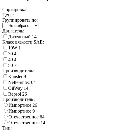
Сортировка:
Цена:
Группировать по:
Двигатель:
Дизельный
14
Класс вязкости SAE:
10W
1
30
4
40
4
50
7
Производитель:
Kansler
9
NefteSintez
64
OilWay
14
Repsol
26
Производитель :
Импортное
26
Импортное
9
Отечественное
64
Отечественные
14
Тип: