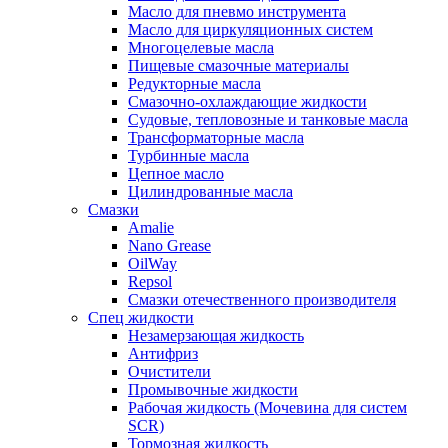
Масло для пневмо инструмента
Масло для циркуляционных систем
Многоцелевые масла
Пищевые смазочные материалы
Редукторные масла
Смазочно-охлаждающие жидкости
Судовые, тепловозные и танковые масла
Трансформаторные масла
Турбинные масла
Цепное масло
Цилиндрованные масла
Смазки
Amalie
Nano Grease
OilWay
Repsol
Смазки отечественного производителя
Спец жидкости
Незамерзающая жидкость
Антифриз
Очистители
Промывочные жидкости
Рабочая жидкость (Мочевина для систем
SCR)
Тормозная жидкость