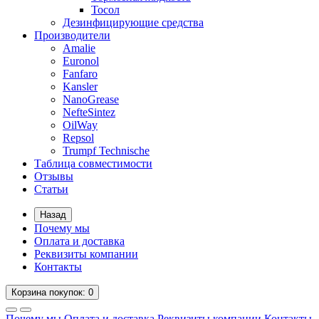
Тосол
Дезинфицирующие средства
Производители
Amalie
Euronol
Fanfaro
Kansler
NanoGrease
NefteSintez
OilWay
Repsol
Trumpf Technische
Таблица совместимости
Отзывы
Статьи
Назад
Почему мы
Оплата и доставка
Реквизиты компании
Контакты
Корзина
покупок
: 0
Почему мы
Оплата и доставка
Реквизиты компании
Контакты